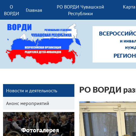
О
РО ВОРДИ Чувашской
Карта
Главная
ВОРДИ
Республики
ВСЕРОССИЙС
и инва
нужд
РЕГИОН
РО ВОРДИ раз
Новости и деятельность
Анонс мероприятий
Фотогалерея