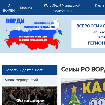
О
РО ВОРДИ Чувашской
Карта
Главная
ВОРДИ
Республики
ВСЕРОССИЙС
и инва
нужд
РЕГИОН
Семьи РО ВОР
Новости и деятельность
Анонс мероприятий
Фотогалерея